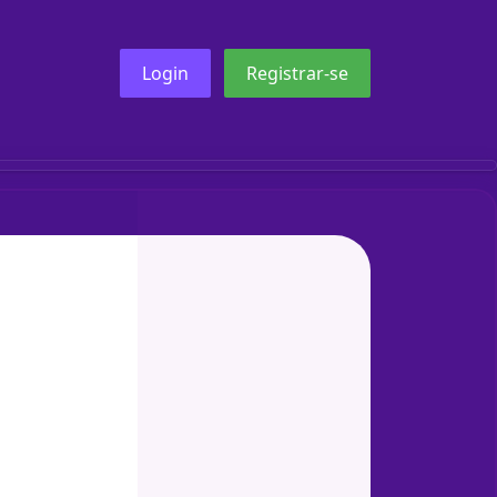
Login
Registrar-se