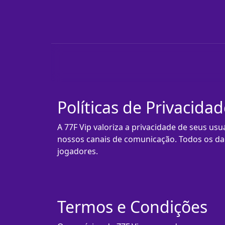
Políticas de Privacida
A 77F Vip valoriza a privacidade de seus u
nossos canais de comunicação. Todos os dad
jogadores.
Termos e Condições