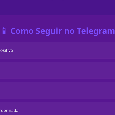
📱 Como Seguir no Telegram
ositivo
erder nada