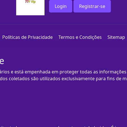
Login
Registrar-se
Políticas de Privacidade
Termos e Condições
Sitemap
de
suários e está empenhada em proteger todas as informações
os coletados são utilizados exclusivamente para fins de m