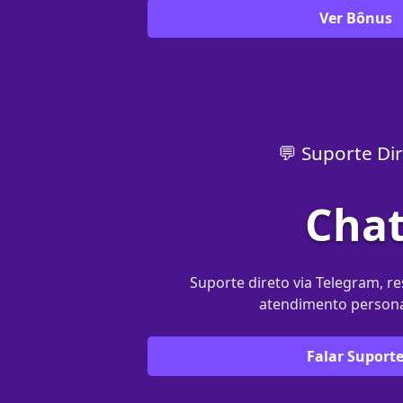
Ver Bônus
💬 Suporte Di
Cha
Suporte direto via Telegram, r
atendimento persona
Falar Suport