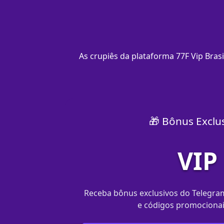
As crupiês da plataforma 77F Vip Bra
🎁 Bônus Exclu
VIP
Receba bônus exclusivos do Telegra
e códigos promocionai