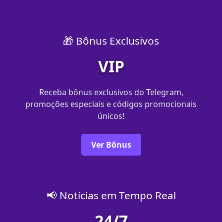
🎁 Bônus Exclusivos
VIP
Receba bônus exclusivos do Telegram,
promoções especiais e códigos promocionais
únicos!
Ver Bônus
📢 Notícias em Tempo Real
24/7