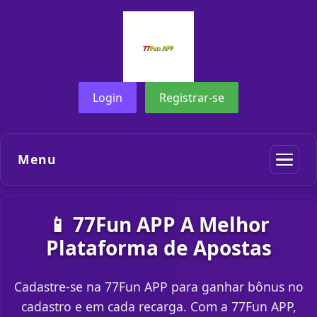
Login
Registrar-se
Menu
📱 77Fun APP A Melhor
Plataforma de Apostas
Cadastre-se na 77Fun APP para ganhar bônus no
cadastro e em cada recarga. Com a 77Fun APP,