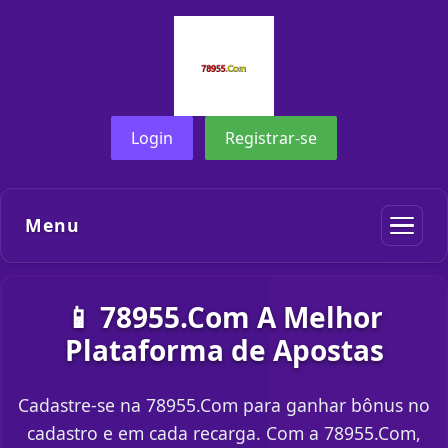
Login
Registrar-se
Menu
📱 78955.Com A Melhor
Plataforma de Apostas
Cadastre-se na 78955.Com para ganhar bônus no
cadastro e em cada recarga. Com a 78955.Com,