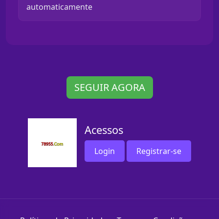
automaticamente
SEGUIR AGORA
Acessos
Login
Registrar-se