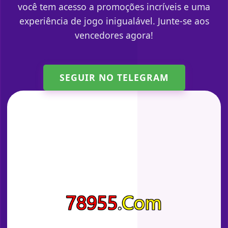
você tem acesso a promoções incríveis e uma
experiência de jogo inigualável. Junte-se aos
vencedores agora!
SEGUIR NO TELEGRAM