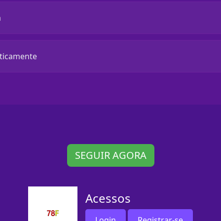
a
aticamente
SEGUIR AGORA
Acessos
Login
Registrar-se