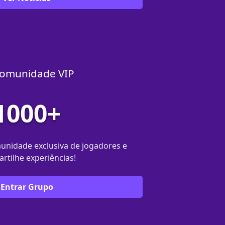
Comunidade VIP
1000+
unidade exclusiva de jogadores e
rtilhe experiências!
Entrar Grupo