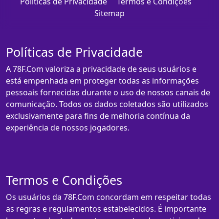
Políticas de Privacidade
Termos e Condições
Sitemap
Políticas de Privacidade
A 78F.Com valoriza a privacidade de seus usuários e
está empenhada em proteger todas as informações
pessoais fornecidas durante o uso de nossos canais de
comunicação. Todos os dados coletados são utilizados
exclusivamente para fins de melhoria contínua da
experiência de nossos jogadores.
Termos e Condições
Os usuários da 78F.Com concordam em respeitar todas
as regras e regulamentos estabelecidos. É importante