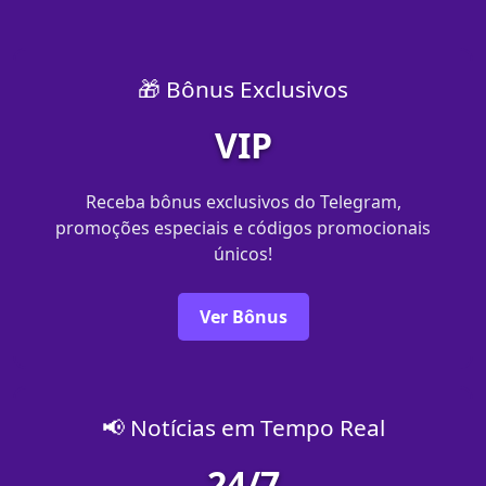
🎁 Bônus Exclusivos
VIP
Receba bônus exclusivos do Telegram,
promoções especiais e códigos promocionais
únicos!
Ver Bônus
📢 Notícias em Tempo Real
24/7