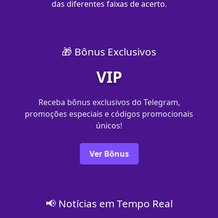
das diferentes faixas de acerto.
🎁 Bônus Exclusivos
VIP
Receba bônus exclusivos do Telegram,
promoções especiais e códigos promocionais
únicos!
Ver Bônus
📢 Notícias em Tempo Real