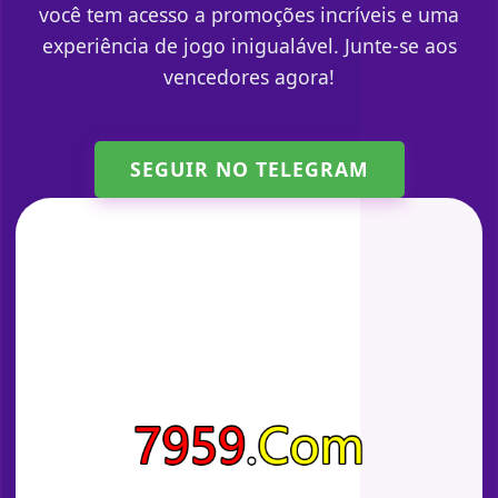
você tem acesso a promoções incríveis e uma
experiência de jogo inigualável. Junte-se aos
vencedores agora!
SEGUIR NO TELEGRAM