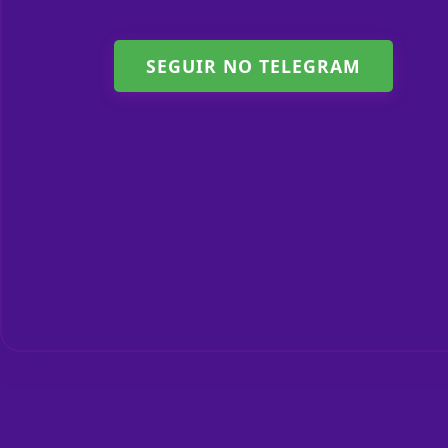
SEGUIR NO TELEGRAM