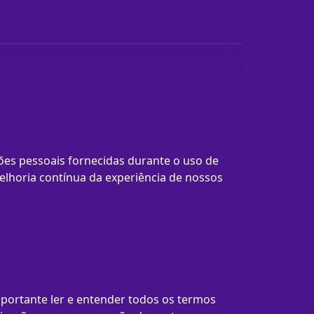
ões pessoais fornecidas durante o uso de
elhoria contínua da experiência de nossos
portante ler e entender todos os termos