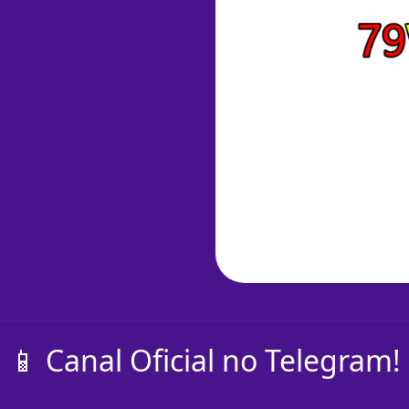
📱 Canal Oficial no Telegram!