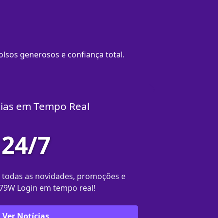
lsos generosos e confiança total.
cias em Tempo Real
24/7
e todas as novidades, promoções e
 79W Login em tempo real!
Ver Notícias