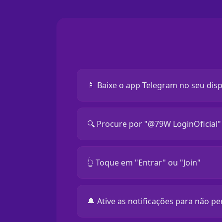
📱 Baixe o app Telegram no seu disp
🔍 Procure por "@79W LoginOficial"
👆 Toque em "Entrar" ou "Join"
🔔 Ative as notificações para não p