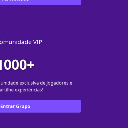
Comunidade VIP
1000+
unidade exclusiva de jogadores e
rtilhe experiências!
Entrar Grupo