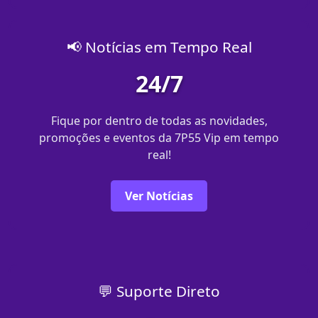
📢 Notícias em Tempo Real
24/7
Fique por dentro de todas as novidades,
promoções e eventos da 7P55 Vip em tempo
real!
Ver Notícias
💬 Suporte Direto