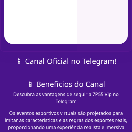
📱 Canal Oficial no Telegram!
📱 Benefícios do Canal
Descubra as vantagens de seguir a 7P55 Vip no
Telegram
Os eventos esportivos virtuais são projetados para
imitar as características e as regras dos esportes reais,
proporcionando uma experiência realista e imersiva