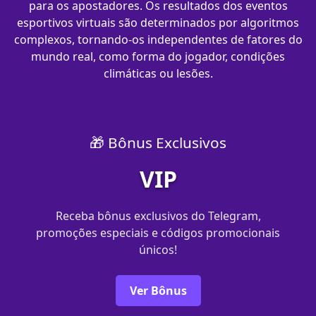
para os apostadores. Os resultados dos eventos
esportivos virtuais são determinados por algoritmos
complexos, tornando-os independentes de fatores do
mundo real, como forma do jogador, condições
climáticas ou lesões.
🎁 Bônus Exclusivos
VIP
Receba bônus exclusivos do Telegram,
promoções especiais e códigos promocionais
únicos!
Ver Bônus