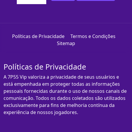
Políticas de Privacidade
Termos e Condições
Sitemap
Políticas de Privacidade
A 7P55 Vip valoriza a privacidade de seus usuários e
está empenhada em proteger todas as informações
pessoais fornecidas durante o uso de nossos canais de
comunicação. Todos os dados coletados são utilizados
exclusivamente para fins de melhoria contínua da
experiência de nossos jogadores.