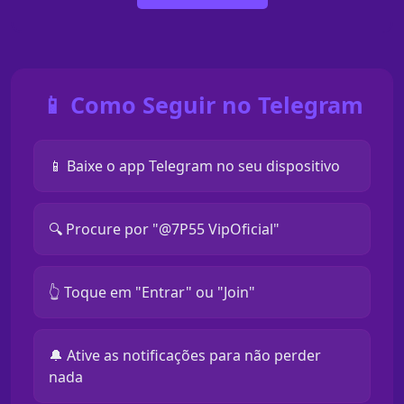
📱 Como Seguir no Telegram
📱 Baixe o app Telegram no seu dispositivo
🔍 Procure por "@7P55 VipOficial"
👆 Toque em "Entrar" ou "Join"
🔔 Ative as notificações para não perder
nada