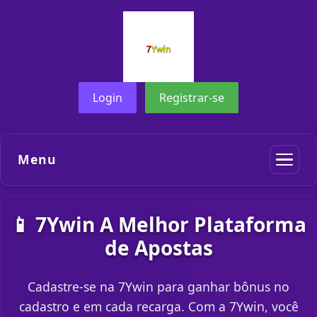
Login
Registrar-se
Menu
📱 7Ywin A Melhor Plataforma
de Apostas
Cadastre-se na 7Ywin para ganhar bônus no
cadastro e em cada recarga. Com a 7Ywin, você