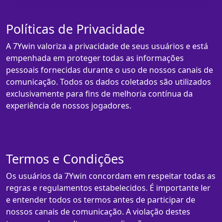
Políticas de Privacidade
A 7Ywin valoriza a privacidade de seus usuários e está
empenhada em proteger todas as informações
pessoais fornecidas durante o uso de nossos canais de
comunicação. Todos os dados coletados são utilizados
exclusivamente para fins de melhoria contínua da
experiência de nossos jogadores.
Termos e Condições
Os usuários da 7Ywin concordam em respeitar todas as
regras e regulamentos estabelecidos. É importante ler
e entender todos os termos antes de participar de
nossos canais de comunicação. A violação destes