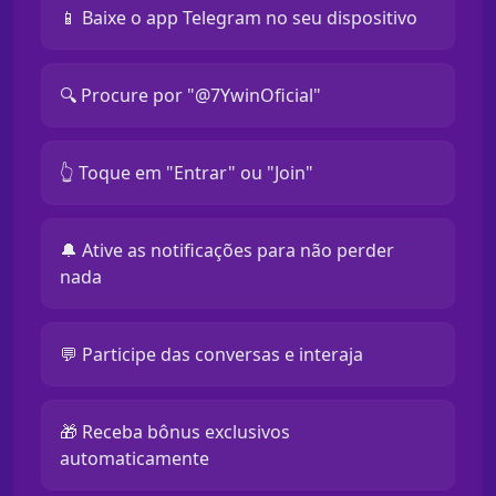
📱 Baixe o app Telegram no seu dispositivo
🔍 Procure por "@7YwinOficial"
👆 Toque em "Entrar" ou "Join"
🔔 Ative as notificações para não perder
nada
💬 Participe das conversas e interaja
🎁 Receba bônus exclusivos
automaticamente