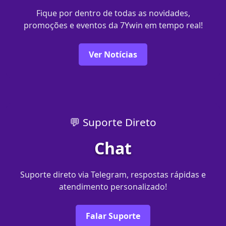
Fique por dentro de todas as novidades,
promoções e eventos da 7Ywin em tempo real!
Ver Notícias
💬 Suporte Direto
Chat
Suporte direto via Telegram, respostas rápidas e
atendimento personalizado!
Falar Suporte