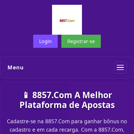
Login
Registrar-se
Menu
📱 8857.Com A Melhor
Plataforma de Apostas
Cadastre-se na 8857.Com para ganhar bônus no
cadastro e em cada recarga. Com a 8857.Com,