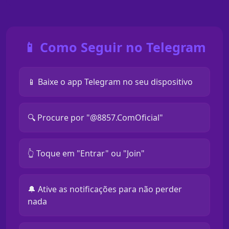
📱 Como Seguir no Telegram
📱 Baixe o app Telegram no seu dispositivo
🔍 Procure por "@8857.ComOficial"
👆 Toque em "Entrar" ou "Join"
🔔 Ative as notificações para não perder
nada