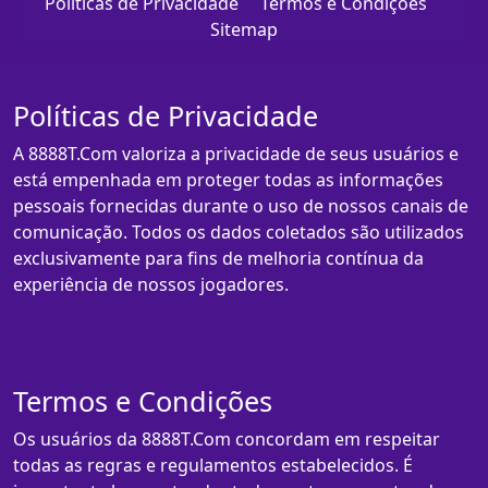
Políticas de Privacidade
Termos e Condições
Sitemap
Políticas de Privacidade
A 8888T.Com valoriza a privacidade de seus usuários e
está empenhada em proteger todas as informações
pessoais fornecidas durante o uso de nossos canais de
comunicação. Todos os dados coletados são utilizados
exclusivamente para fins de melhoria contínua da
experiência de nossos jogadores.
Termos e Condições
Os usuários da 8888T.Com concordam em respeitar
todas as regras e regulamentos estabelecidos. É