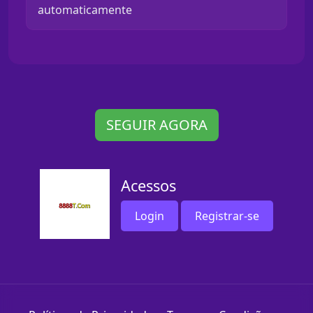
automaticamente
SEGUIR AGORA
Acessos
Login
Registrar-se