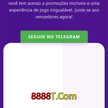
você tem acesso a promoções incríveis e uma
experiência de jogo inigualável. Junte-se aos
vencedores agora!
SEGUIR NO TELEGRAM