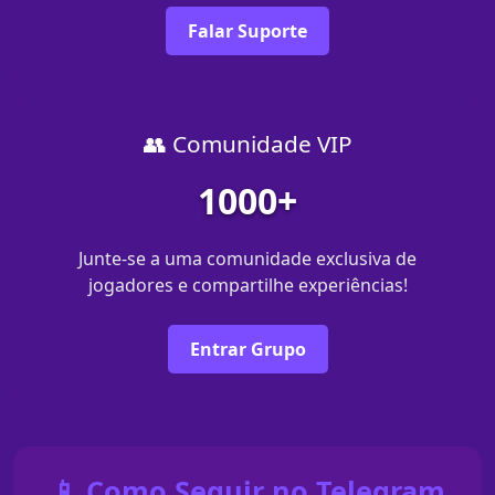
Falar Suporte
👥 Comunidade VIP
1000+
Junte-se a uma comunidade exclusiva de
jogadores e compartilhe experiências!
Entrar Grupo
📱 Como Seguir no Telegram