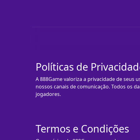
Políticas de Privacida
A 888Game valoriza a privacidade de seus 
nossos canais de comunicação. Todos os dad
jogadores.
Termos e Condições