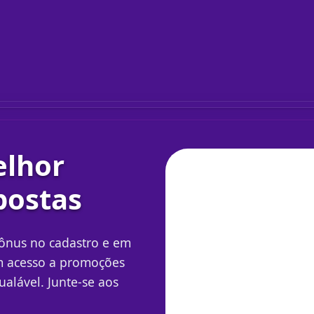
elhor
postas
ônus no cadastro e em
m acesso a promoções
ualável. Junte-se aos