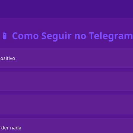
📱 Como Seguir no Telegram
ositivo
erder nada