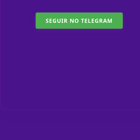
SEGUIR NO TELEGRAM