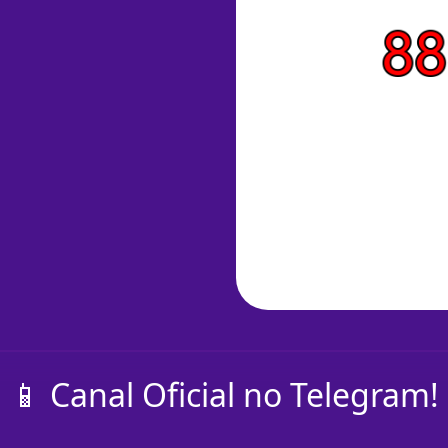
📱 Canal Oficial no Telegram!