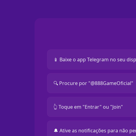
📱 Baixe o app Telegram no seu disp
🔍 Procure por "@888GameOficial"
👆 Toque em "Entrar" ou "Join"
🔔 Ative as notificações para não p