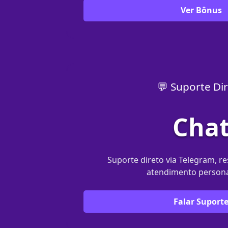
Ver Bônus
💬 Suporte Di
Cha
Suporte direto via Telegram, r
atendimento persona
Falar Suport