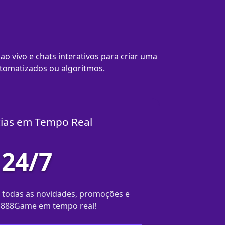
ao vivo e chats interativos para criar uma
utomatizados ou algoritmos.
cias em Tempo Real
24/7
e todas as novidades, promoções e
 888Game em tempo real!