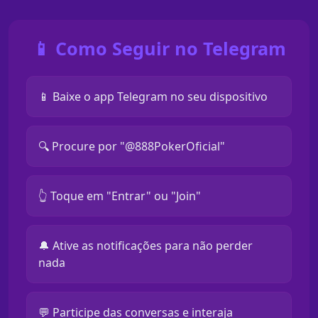
📱 Como Seguir no Telegram
📱 Baixe o app Telegram no seu dispositivo
🔍 Procure por "@888PokerOficial"
👆 Toque em "Entrar" ou "Join"
🔔 Ative as notificações para não perder
nada
💬 Participe das conversas e interaja