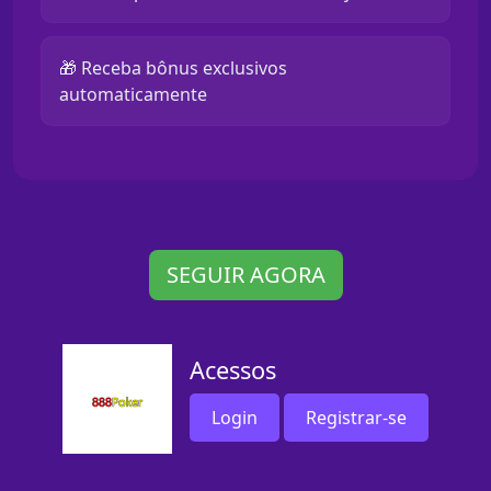
🎁 Receba bônus exclusivos
automaticamente
SEGUIR AGORA
Acessos
Login
Registrar-se