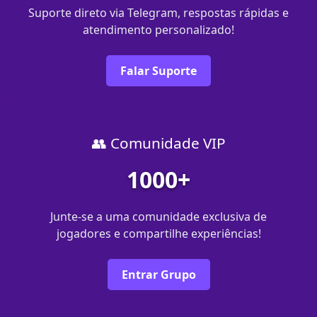
Suporte direto via Telegram, respostas rápidas e
atendimento personalizado!
Falar Suporte
👥 Comunidade VIP
1000+
Junte-se a uma comunidade exclusiva de
jogadores e compartilhe experiências!
Entrar Grupo