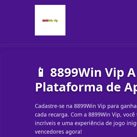
📱 8899Win Vip 
Plataforma de A
Cadastre-se na 8899Win Vip para ganha
cada recarga. Com a 8899Win Vip, você
incríveis e uma experiência de jogo inig
vencedores agora!