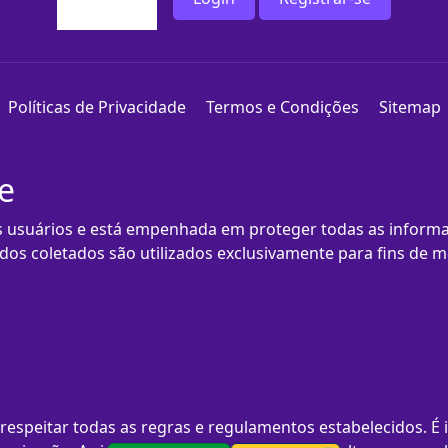
Políticas de Privacidade
Termos e Condições
Sitemap
de
us usuários e está empenhada em proteger todas as inform
os coletados são utilizados exclusivamente para fins de m
speitar todas as regras e regulamentos estabelecidos. É 