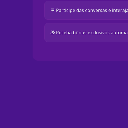
💬 Participe das conversas e interaj
🎁 Receba bônus exclusivos autom