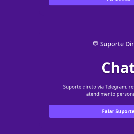
💬 Suporte Di
Cha
Suporte direto via Telegram, r
atendimento persona
Falar Suport