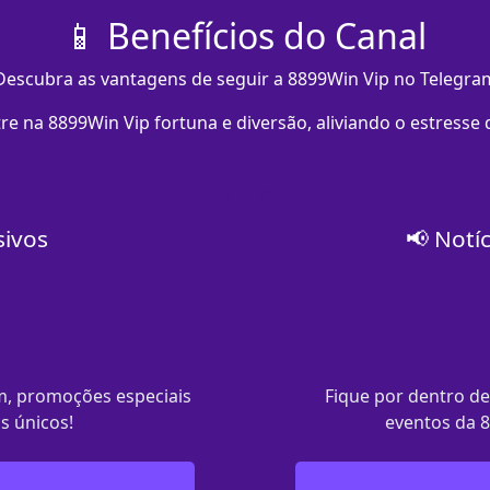
📱 Benefícios do Canal
Descubra as vantagens de seguir a 8899Win Vip no Telegra
 na 8899Win Vip fortuna e diversão, aliviando o estresse
sivos
📢 Notí
m, promoções especiais
Fique por dentro d
s únicos!
eventos da 