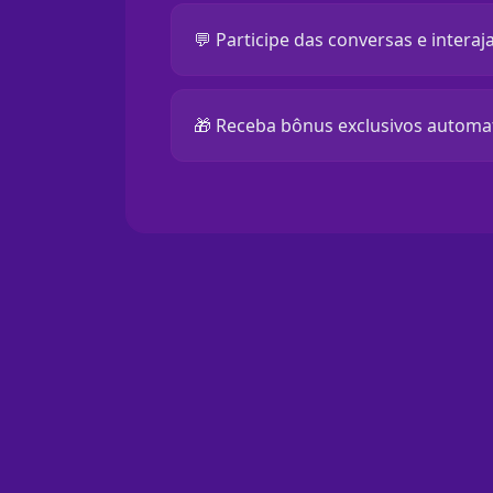
💬 Participe das conversas e interaj
🎁 Receba bônus exclusivos autom