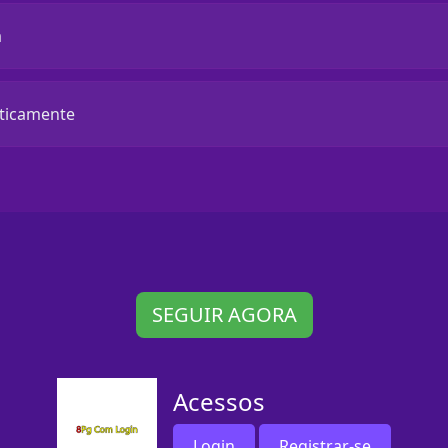
a
aticamente
SEGUIR AGORA
Acessos
Login
Registrar-se