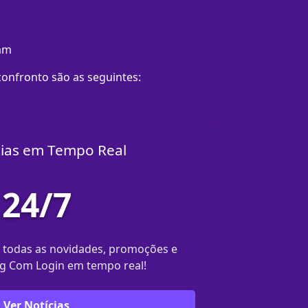
ram
onfronto são as seguintes:
cias em Tempo Real
24/7
e todas as novidades, promoções e
g Com Login em tempo real!
Ver Notícias