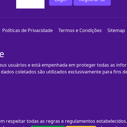
Políticas de Privacidade
Termos e Condições
Sitemap
de
 seus usuários e está empenhada em proteger todas as info
dados coletados são utilizados exclusivamente para fins d
 respeitar todas as regras e regulamentos estabelecidos. 