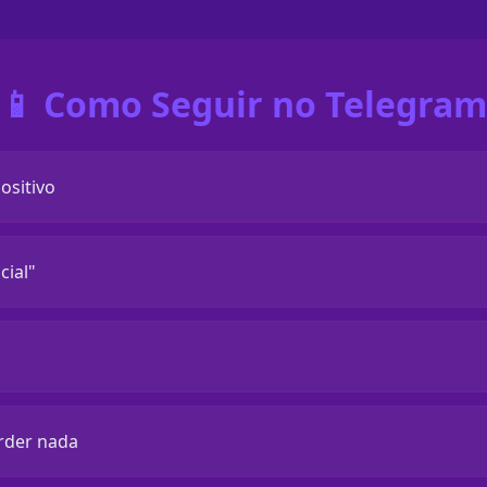
📱 Como Seguir no Telegram
ositivo
cial"
erder nada