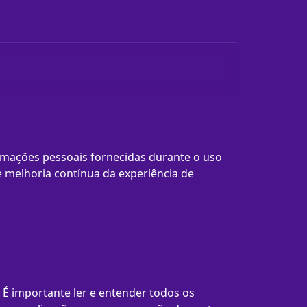
rmações pessoais fornecidas durante o uso
e melhoria contínua da experiência de
É importante ler e entender todos os