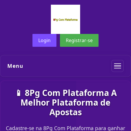
Login
Registrar-se
Menu
📱 8Pg Com Plataforma A
Melhor Plataforma de
Apostas
Cadastre-se na 8Pg Com Plataforma para ganhar