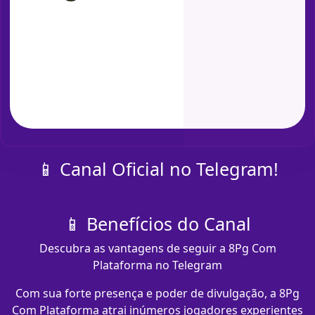
📱 Canal Oficial no Telegram!
📱 Benefícios do Canal
Descubra as vantagens de seguir a 8Pg Com
Plataforma no Telegram
Com sua forte presença e poder de divulgação, a 8Pg
Com Plataforma atrai inúmeros jogadores experientes