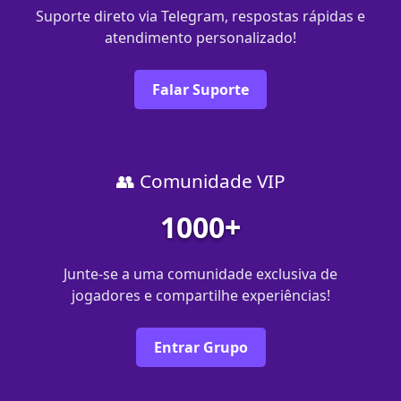
Suporte direto via Telegram, respostas rápidas e
atendimento personalizado!
Falar Suporte
👥 Comunidade VIP
1000+
Junte-se a uma comunidade exclusiva de
jogadores e compartilhe experiências!
Entrar Grupo