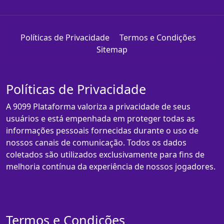
Políticas de Privacidade
Termos e Condições
Sitemap
Políticas de Privacidade
A 9099 Plataforma valoriza a privacidade de seus
usuários e está empenhada em proteger todas as
informações pessoais fornecidas durante o uso de
nossos canais de comunicação. Todos os dados
coletados são utilizados exclusivamente para fins de
melhoria contínua da experiência de nossos jogadores.
Termos e Condições