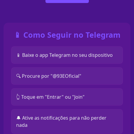
📱 Como Seguir no Telegram
📱 Baixe o app Telegram no seu dispositivo
🔍 Procure por "@93EOficial"
👆 Toque em "Entrar" ou "Join"
🔔 Ative as notificações para não perder
nada