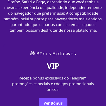
Firefox, Safari e Edge, garantindo que você tenha a
mesma experiência de qualidade, independentemente
do navegador que preferir usar. A compatibilidade
também inclui suporte para navegadores mais antigos,
garantindo que usuários com sistemas legados
também possam desfrutar de nossa plataforma.
🎁 Bônus Exclusivos
VIP
Receba bônus exclusivos do Telegram,
promoções especiais e códigos promocionais
únicos!
Ver Bônus