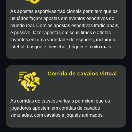
As apostas esportivas tradicionais permitem que os
usuários façam apostas em eventos esportivos do
mundo real. Com as apostas esportivas tradicionais,
é possível fazer apostas em seus times e atletas
favoritos em uma variedade de esportes, incluindo
futebol, basquete, beisebol, hóquei e muito mais.
Corrida de cavalos virtual
As corridas de cavalos virtuais permitem que os
jogadores apostem em corridas de cavalos
simuladas, com cavalos e jóqueis animados.