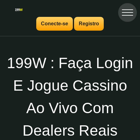
Conecte-se
Registro
199W : Faça Login
E Jogue Cassino
Ao Vivo Com
Dealers Reais